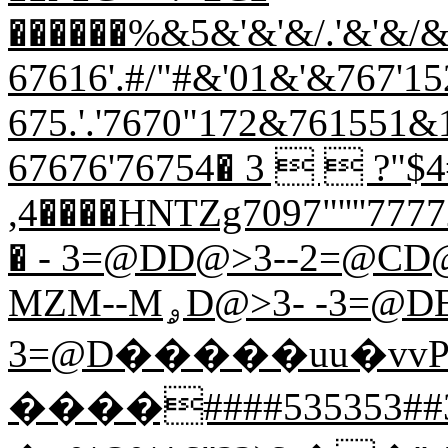
������%&5&'&'&/.'&'&/&'
67616'.#/"#&'01&'&767'152
675.'.'7670"172&761551
67676'76754� 3   ?"$4
,4����HNTZg7097"''''77772
� - 3=@DD@>3--2=@CD@ 
MZM--MۄD@>3- -3=@DEA=3- -
3=@D�����uu�vvPm
����####535353