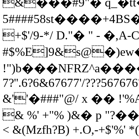
&���#9"� q_�tt�
5####58st����+4BS��%6
+$'/9-*/ D."� " - �,A-C
#$%E]9&s@�)ew�0 
!")b���NFRZ^a����%7
7?''.6?6&67677'/???567676
&''�###"@/ x �� !'%
& %' +"% )&� p "?�
< &(Mzfh?B) +.O,-+$'%' 