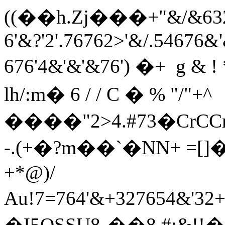
((��h.Zj���+"&/&6323
6'&?'2'.76762>'&/.54676&
676'4&'&'&76') �+  g &
lh/:m� 6 / / C � % "/"+^
����"2>4.#73�CrCCr
-.(+�?m��`�NN+ =[]�$
+*@)/
Au!7=764'&+327654&'32
�I5OSSU8-��8 #:&!!�