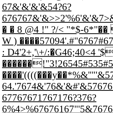
67&'&'&'&54?6?
676767&'&>>2'%6'&'&7>&
� � 8 @4 !" ?/< "*$-6*"�� 
W ) ����57094'.#"6767#
: D4'2+,'\+/:�G46;40<4 '
������!"3!26545#535#53
����'((((���y��*%&''"'&
64.'7674&'76&'&#'&5767
67767671767176?376?
6%4>%67676167"'5&767676