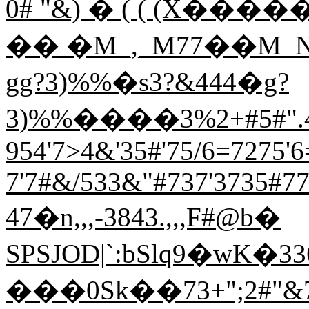
0# "&) � ( ( (X����� 
�� �M_,_M77��M_N
gg?3)%%�s3?&444�g?
3)%%����3%2+#5#".4>
954'7>4&'35#'75/6=7275'6=
7'7#&/533&"#737'3735#77'7
47�n,,,-3843.,,,F#@b�
SPSJOD|`:bSlq9�wK�336
���0Sk��73+";2#"&7>7