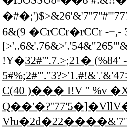
�#�;')$>&26'&'7''7''#'''
6&(9 �CrCCr�rCCr -+
[>'..6&'.76&>'.'54&"265"
!Y�
32#"'.7.>;21� (%84'
5#%;2#"'."3?>'1.#!&'.'&'4
C(40 )��� I!V " %v 
Q��'�?''77'5�]�VllV
Vƕ�2d�22����&'7'7"'