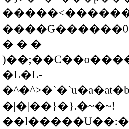
�����<�����
����G������
� � �
)��;��C��o����
�L�L-
�^�^>�`�`u�a�at
�|�|��}�}.�~�~!
��l�����U��: