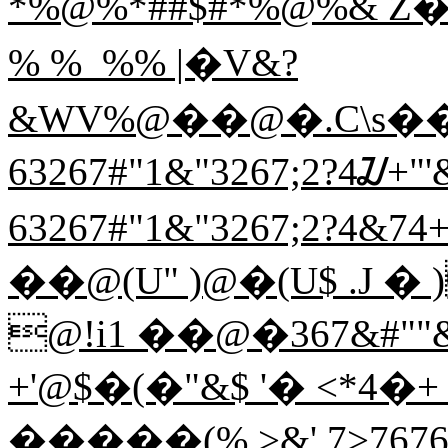
*%@%*##$#*%@%& Z
% %  %% |�V&?
&WV%@��@�.C\s����7"
63267#"1&"3267;2?4ᮎ+"'
63267#"1&"3267;2?4&74
��@(U" )@�(U$ .J �
@!i1 ��@�367&#""&
+'@$�(�"&$ '� <*4�
�����(%.>&'.7>7676'&'