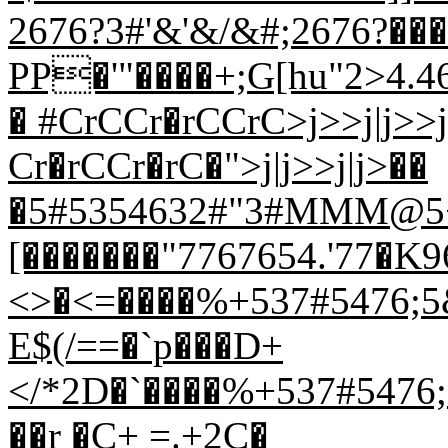
2676?3#'&'&/&#;2676?���
PP�'"����+;G[hu"2>4.46
� #CrCCr�rCCrC>j>>j|j>>
Cr�rCCr�rC�">j|j>>j|j>��
�5#5354632#"3#MMM@5
[�������"7767654.'77�K
<>�<=����%+537#5476;5
E$(/==�`p���D+
</*2D�`����%+537#5476;5
��r �C+ =.+2C�