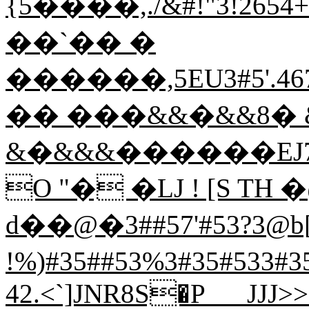
{5����,./&#!"3!2654
��`�� �
������,5EU3#5'.46762
�� ���&&�&&8� &0'
&�&&&������EJ767676
O "� �LJ ! [S TH 
d��@�3##57'#53?3@b[�
!%)#35##53%3#35#533
42.<`]JNR8S�P___JJJ>>