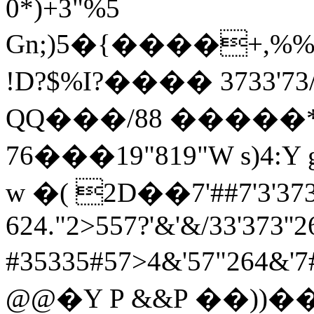
0*)+3"%5
Gn;)5�{����+,%%5?
!D?$%I?���� 3733'
QQ���/88 �����*!"3
76���19"819"W s)4:Y
w �( 2D��7'##7'3'373
624."2>557?'&'&/33'373'
#35335#57>4&'57"264&'
@@�Y P &&P ��))��b+<