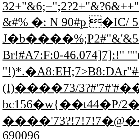
32+"&6;+";2?2+"&?6&++"
&#% �: N 90#p �IC/ 5
J�b����%;P2#"&'&5467
Br!#A7:F:0-46.074]7]:!" ""
"!)*.�A8:EH;7>B8:DAr"#-]
(I)����73/3?#'7#'#�
bc156�w{��t44�P/2�J
����'73?!7!7!7�@�
690096