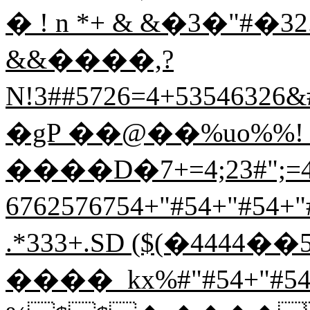
� ! n *+ & &�3�"#�32
&&����,?
N!3##5726=4+53546326&
�gP ��@��%uo%%! 
����D�7+=4;23#";=40#
6762576754+"#54+"#54+"
.*333+.SD ($(�4444��
����_kx%#"#54+"#54+"