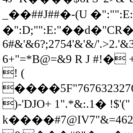
_��##J##�-(U �":"":E
�":D;"":E:"��d�"CR���
6#&'&6?;2754'&'&/'.>2.'&
6+"=*B@=&9 R J #!� +
! (
����5F"76763232767
)-'DJO+ 1".*&:.1� !$'
k����#7@IV7"&=462;6=