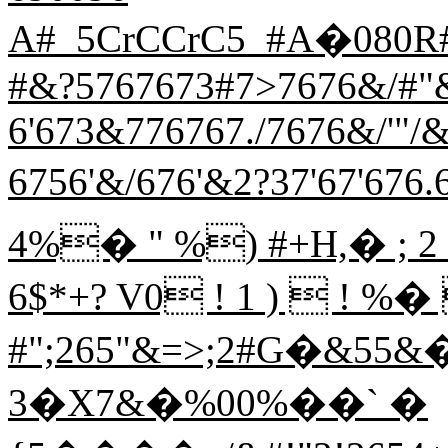
A#_5CrCCrC5_#A�080R
#&?5767673#7>7676&/#
6'673&776767./7676&/'"
6756'&/676'&2?37'67'676.
4%� " %) #+H,� ; 2 0
6$*+? V0 ! 1 )  !
#";265"&=>;2#G�&55
3�X7&�%00%��` �