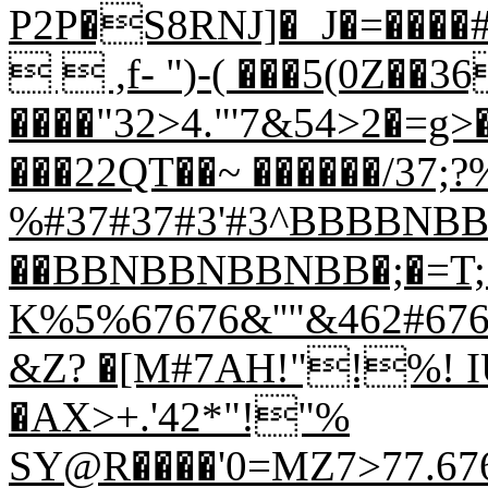
P2P�S8RNJ]�_J�=����#i
  ,f- ")-( ���5(0Z��36
����"32>4."'7&54>2�=g>
���22QT��~ ������/37;?
%#37#37#3'#3^BBBBNB
��BBNBBNBBNBB�;�=T;�<<
K%5%67676&''"&462#676'
&Z? �[M#7AH!"!%! 
�AX>+.'42*"!"%
SY@R����'0=MZ7>77.6767