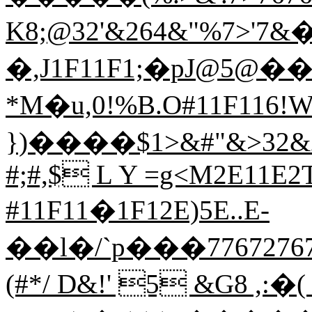
K8;@32'&264&"%7>'7&
�,J1F11F1;�pJ@5@��^
*M�u,0!%B.O#11F116
})����$1>&#"&>32&26'7
#;#,$ L Y =g<M2E11E2T
#11F11�1F12E)5E..E-
��l�/`p���776727676.'
(#*/ D&!' 5 &G8 ,:�(