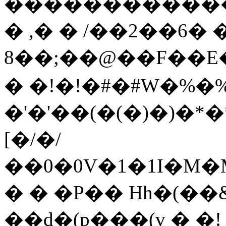
������������
� ,� � /��2��6� 
8��;��@��F��
� �!�!�#�#W�%�
�'�'��(�(�)�)�*�
[�/�/
��0�0V�1�1I�M
� � �P�� Hh�(�
��d�(p���(v � �!