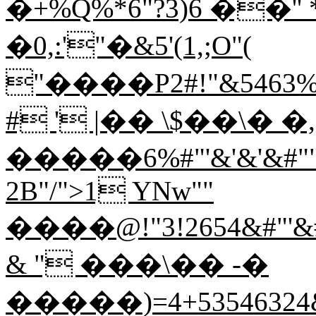
�+%Q%*6"?3)6 ��'' *
�0,:'"�&5'(1,;O"(
"����P2#!"&5463%!"
# ' |�� \$��\� �,
�����6%#"'&'&'&#""&
2B"/">1 YNw""
����@!"3!2654&#"'&
& " ���\�� -�
�����)=4+53546324&#"