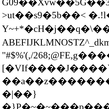
G09��Xvw��5G��3
>ut��s9�5b��< �.
Y~+*�cH�j��q�\���
ABEFIJKLMNOS
"#$%'(,/268;@FE,g�
[�VIf����J���
��a��z��������
�|��}
�}P�~�~���p�