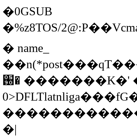
�0GSUB
�%z8TOS/2@:P��Vcma
� name_
��n(*post���qT
�֐ �������K�' �
0>DFLTlatnli
�����������
�|