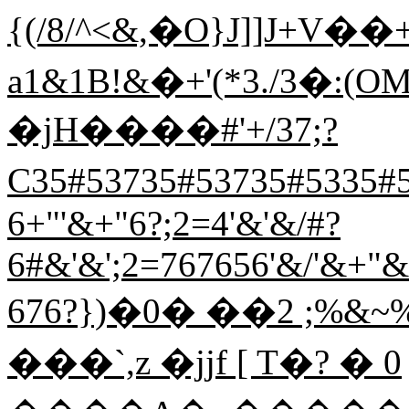
{(/8/^<&,�O}J]]J+V�
a1&1B!&�+'(*3./3�:(O
�jH����#'+/37;?
C35#53735#53735#5
6+"'&+"6?;2=4'&'&/#?
6#&'&';2=767656'&/'&+"
676?})�0� ��2 ;%&~% �
���`,z �jjf [ T�? � 0