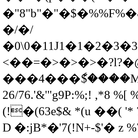
�"8"b"�"�$�%%F%�&6
�/�/
�0\0�11J1�1�2�3�3
<��=�>�>�>�?l?�
���4���ާ$����Maw�7&>
26/76.'&'"g9P:%;! ,*8 %
(!�(63e$& *(u ��( '*
D �:jB*�'7(!N+-$'� z 