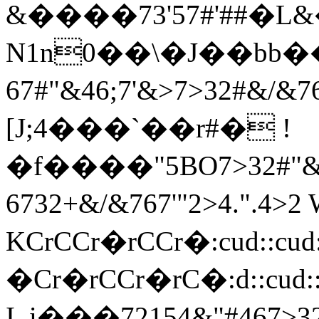
&����73'57#'##�L
N1n0��\�J��bb��
67#"&46;7'&>7>32#&
[J;4���`��r#� !
�f����"5BO7>32#"&4
6732+&/&767'"2>4.".4>
KCrCCr�rCCr�:cud::cud
�Cr�rCCr�rC�:d::cud::
I_i���72154&"#467>32#