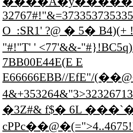
����A�y������%1EH
32767#!"&=373353735335;
O  :SR1' ?@ � 5� B4)(+
"#!"T' ' <77'&&-"#}!BC
7BB00E44E(E E
E66666EBB//EfE"/(��@
4&+353264&"3>3232671
�3Z#& f$� 6L ���`� 
cPPc��@�(=">4..4675!