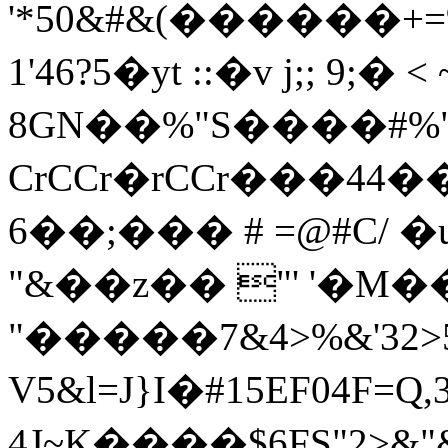
'*50&#&(������+=%&/
1'46?5�yt ::�v j;; 9;�
8GN��%"S����#%".4
CrCCr�rCCr���44���CU
6��;��� # =@#C/ �u
"&��z�� "' '�M��,
"�����7&4>%&'32>5
V5&l=J}I�#15EF04F=Q,3
4J~K����$6FS"2>&"&=4