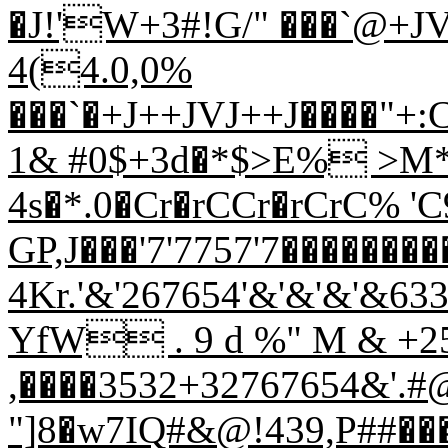
�J!'W+3#!G/" ���`@+JV
4(4.0,0%
���`�+J++JVJ++J����"+:
1& #0$+3d�*$>E% >M*
4s�*.0�Cr�rCCr�rCrC% 
GP,J���'7'7757'7�����
4Kr.'&'267654'&'&'&'&63
YfW . 9 d %" M & +25,
,����3532+32767654&'.#@
"]8�w7IQ#&@!439,P##��