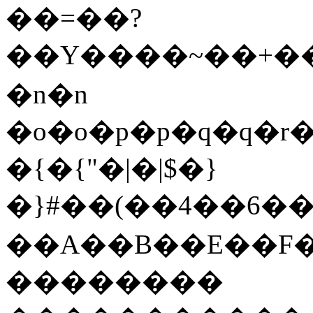
��=��?
��Y����~��+
�n�n
�o�o�p�p�q�q�r�
�{�{"�|�|$�}
�}#��(��4��6�
��A��B��E��
��������