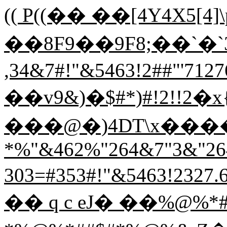
(( P((�� ��[4Y4X5[4]
��8F9��9F8;��`�`3
,34&7#!"&5463!2##"'712
��v9&)�$#*)#!2!!2�x
���@�)4DT\x��
*%"&462%"264&7"3&"26
303=#353#!"&5463!2327.
�� q c eJ� ��%@%*#$##