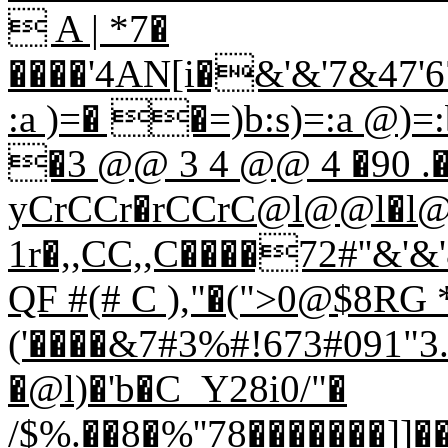
 A | *7�
����'4AN[i�&'&'7&47'67'
:a )=� �=)b:s)=:a @)
�3 @@ 3 4 @@ 4 �90 .�=
yCrCCr�rCCrC@l@@l�l@
1r�,,CC,,C����72#''&'
QF #(# C ),"�(">0@$8RG 
('����&7#3%#!673#091"
�@l)�'b�C_Y28i0/"�
/$%.��8�%''78�������]]