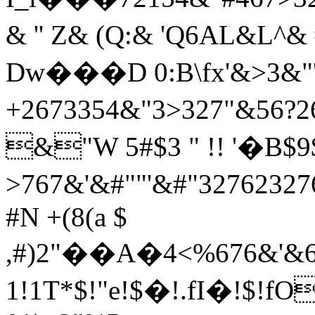
& '' Z& (Q:& 'Q6AL&L^& # '
Dw���D 0:B\fx'&>3&"
+2673354&"3>327"&56?26
&"W 5#$3 " !! '�B
>767&'&#""'&#"32762327
#N +(8(a $
,#)2"��A�4<%676&'&67
1!1T*$!"e!$�!.fI�!$!f